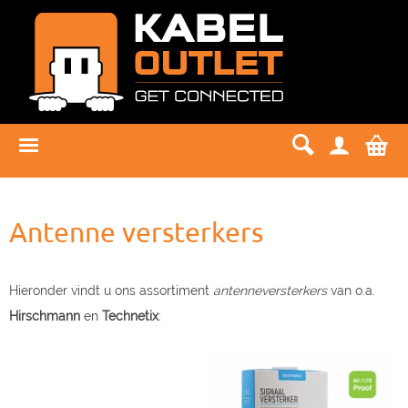
Antenne versterkers
Hieronder vindt u ons assortiment
antenneversterkers
van o.a.
Hirschmann
en
Technetix
: