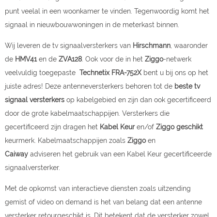
punt veelal in een woonkamer te vinden
. Tegenwoordig komt het
signaal in nieuwbouwwoningen in de meterkast binnen.
Wij leveren de tv signaalversterkers van
Hirschmann
, waaronder
de
HMV41
en de
ZVA128
. Ook voor de in het
Ziggo
-netwerk
veelvuldig toegepaste
Technetix
FRA-752X
bent u bij ons op het
juist
e adres!
Deze antenneversterkers behoren tot de
beste tv
signaal versterkers
op kabelgebied en zijn dan ook gecertificeerd
door de grote kabelmaatschappijen. Versterkers die
gecertificeerd zijn dragen het
Kabel Keur
en/of
Ziggo geschikt
keurmerk. Kabelmaatschappijen zoals
Ziggo
en
Caiway
adviseren het gebruik van een Kabel Keur gecertificeerde
signaalversterker.
Met de opkomst van interactieve diensten zoals uitzending
gemist of video on demand is het van belang dat een antenne
versterker retourgeschikt is. Dit betekent dat de versterker zowel