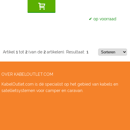
✔ op voorraad
Artikel
1
tot
2
(van de
2
artikelen).
Resultaat:
1
OVER KABELOUTLET.COM
KabelOutlet.com is dé specialist op het gebied van kabels en
satellietsystemen voor camper en caravan.