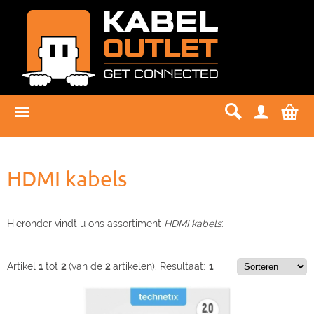
HDMI kabels
Hieronder vindt u ons assortiment
HDMI kabels
:
Artikel
1
tot
2
(van de
2
artikelen).
Resultaat:
1