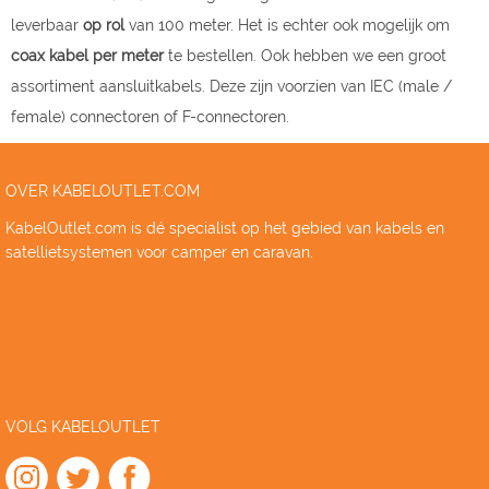
leverbaar
op
rol
van 100 meter. Het is echter ook mogelijk om
coax kabel per meter
te bestellen. Ook hebben we een groot
assortiment aansluitkabels. Deze zijn voorzien van IEC (male /
female) connectoren of F-connectoren.
OVER KABELOUTLET.COM
KabelOutlet.com is dé specialist op het gebied van kabels en
satellietsystemen voor camper en caravan.
VOLG KABELOUTLET