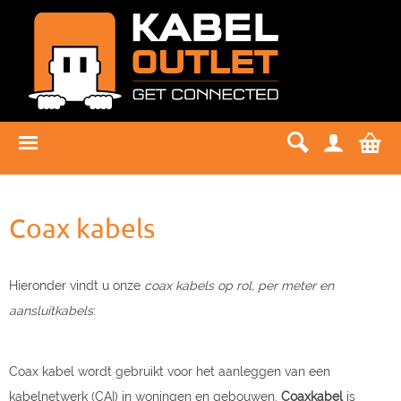
Coax kabels
Hieronder vindt u onze
coax kabels op rol, per meter en
aansluitkabels
:
Coax kabel wordt gebruikt voor het aanleggen van een
kabelnetwerk (CAI) in woningen en gebouwen.
Coaxkabel
is