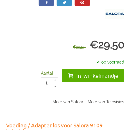
€
29,50
€
32,95
✔ op voorraad
Aantal
In winkelmandje
+
-
Meer van Salora
|
Meer van Televisies
Voeding / Adapter los voor Salora 9109