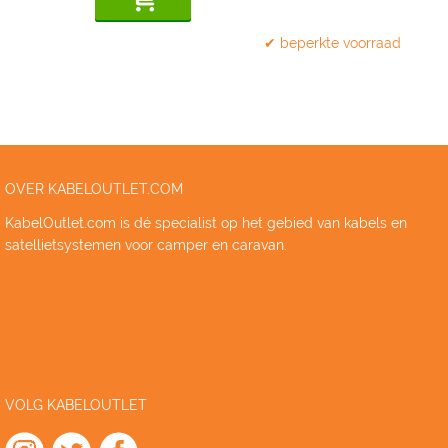
✔ beperkte voorraad
OVER KABELOUTLET.COM
KabelOutlet.com is dé specialist op het gebied van kabels en
satellietsystemen voor camper en caravan.
VOLG KABELOUTLET