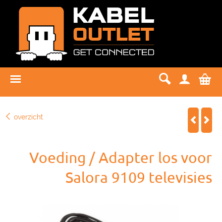
overzicht
Voeding / Adapter los voor
Salora 9109 televisies