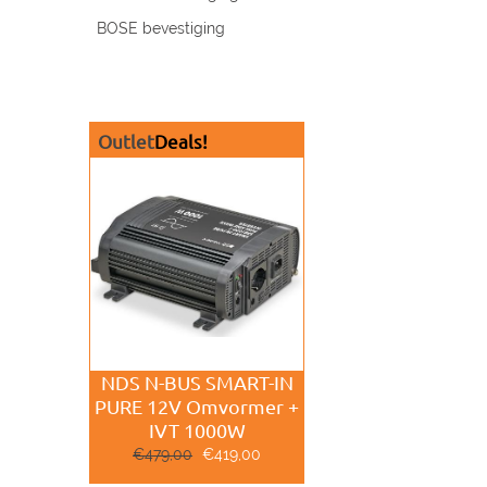
BOSE bevestiging
Outlet
Deals!
NDS N-BUS SMART-IN
PURE 12V Omvormer +
IVT 1000W
€
479,00
€
419,00