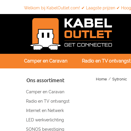
Welkom bij KabelOutlet.com! ✔ Laagste prijzen ✔ Hoogs
Camper en Caravan
Radio en TV ontvangst
/
Ons assortiment
Home
Sytronic
Camper en Caravan
Radio en TV ontvangst
Internet en Netwerk
LED werkverlichting
SONOS bevestiging