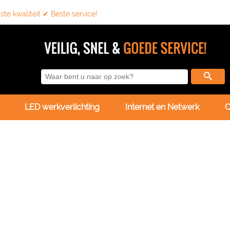
te kwaliteit ✔ Beste service!
LED werkverlichting
Internet en Netwerk
O